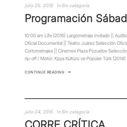
julio 25, 2015
In
Sin categoría
Programación Sábado
10:00 am Life (2015) Largometraje Invitado || Audi
Oficial Documental || Teatro Juárez Selección Oficia
Cortometrajes || Cinemex Plaza Pozuelos Selecció
rip-off / Motör: Kpya Kültürü ve Popüler Türk (2014) P
CONTINUE READING
julio 24, 2015
In
Sin categoría
CORRE CRÍTICA