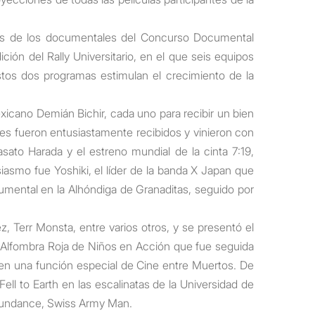
ones de los documentales del Concurso Documental
ción del Rally Universitario, en el que seis equipos
stos dos programas estimulan el crecimiento de la
exicano
Demián
Bichir
, cada uno para recibir un bien
es fueron entusiastamente recibidos y vinieron con
asato
Harada
y el estreno mundial de la cinta 7:19,
usiasmo fue
Yoshiki
, el líder de la banda X
Japan
que
umental en la Alhóndiga de Granaditas, seguido por
ez,
Terr
Monsta
, entre varios otros, y se presentó el
la Alfombra Roja de Niños en Acción que fue seguida
s en una función especial de Cine entre Muertos. De
Fell
to
Earth
en las escalinatas de la Universidad de
undance
,
Swiss
Army
Man
.