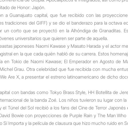
itado de Honor: Japón.
aron a Guanajuato capital, que fue recibido con las proyecci
es tradiciones del GIFF) y se dio el banderazo para la octava edi
ar un corto que se proyectó en la Alhóndiga de Granaditas. E
venes universitarios que quieren ser parte de aquella.
cineastas japoneses Naomi
Kawase
y Masato
Harada
y el actor m
stral en la que cada quién habló de su carrera. Estos homenaj
ría en
Tokio
de Naomi
Kawase;
El Emperador en Agosto de M
e Michel Grau. Otra celebridad que fue recibida con mucha ent
l
We
Are X, a presentar el estreno latinoamericano de dicho doc
capital con bandas como
Tokyo
Brass
Style, HH Botellita de Jer
ternacional de la banda
Zoé
. Los niños tuvieron su lugar con 
 el Túnel del Sol recibió a los fans del Cine de Terror Japoné
 David Bowie con proyecciones de
Purple
Rain y
The
Man
Who
o Sí Importa y la película de clausura que hizo mucho ruido en
S