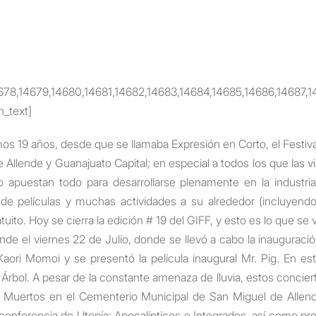
78,14679,14680,14681,14682,14683,14684,14685,14686,14687,1
_text]
os 19 años, desde que se llamaba Expresión en Corto, el Festival
llende y Guanajuato Capital; en especial a todos los que las vis
lo apuestan todo para desarrollarse plenamente en la industr
 de películas y muchas actividades a su alrededor (incluyendo
ito. Hoy se cierra la edición # 19 del GIFF, y esto es lo que se v
e el viernes 22 de Julio, donde se llevó a cabo la inauguració
Kaori
Momoi
y se presentó la película inaugural Mr.
Pig
. En es
Árbol. A pesar de la constante amenaza de lluvia, estos concier
 Muertos en el Cementerio Municipal de San Miguel de Allend
onferencia de Utopía: Apocalípticos e Integrados,
así como proy