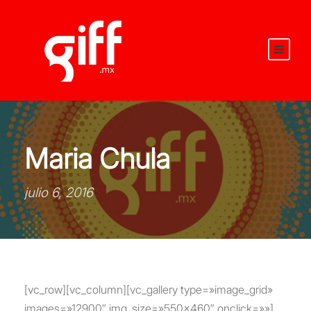
Maria Chula
julio 6, 2016
[vc_row][vc_column][vc_gallery type=»image_grid»
images=»12900″ img_size=»550×460″ onclick=»»]