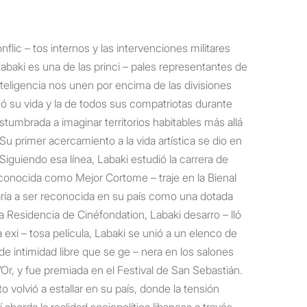
flic – tos internos y las intervenciones militares
baki es una de las princi – pales representantes de
teligencia nos unen por encima de las divisiones
có su vida y la de todos sus compatriotas durante
ostumbrada a imaginar territorios habitables más allá
 Su primer acercamiento a la vida artística se dio en
Siguiendo esa línea, Labaki estudió la carrera de
reconocida como Mejor Cortome – traje en la Bienal
aría a ser reconocida en su país como una dotada
a Residencia de Cinéfondation, Labaki desarro – lló
exi – tosa película, Labaki se unió a un elenco de
e intimidad libre que se ge – nera en los salones
Or, y fue premiada en el Festival de San Sebastián.
 volvió a estallar en su país, donde la tensión
borda la realidad sociopolítica libanesa a través