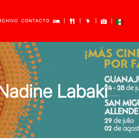
RCHIVO
CONTACTO
|
|
|
|
adine Labaki