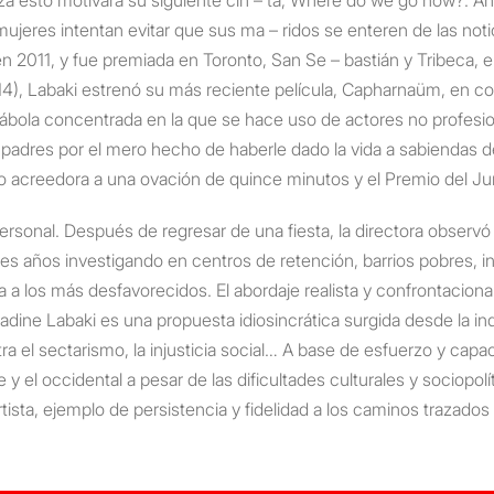
jeres intentan evitar que sus ma – ridos se enteren de las not
 2011, y fue premiada en Toronto, San Se – bastián y Tribeca, e
2014), Labaki estrenó su más reciente película, Capharnaüm, en c
ola concentrada en la que se hace uso de actores no profesionales
adres por el mero hecho de haberle dado la vida a sabiendas d
– zo acreedora a una ovación de quince minutos y el Premio del Ju
rsonal. Después de regresar de una fiesta, la directora observó
res años investigando en centros de retención, barrios pobres, ins
 a los más desfavorecidos. El abordaje realista y confrontacion
Nadine Labaki es una propuesta idiosincrática surgida desde la i
ra el sectarismo, la injusticia social… A base de esfuerzo y capa
 el occidental a pesar de las dificultades culturales y sociopolí
ista, ejemplo de persistencia y fidelidad a los caminos trazados