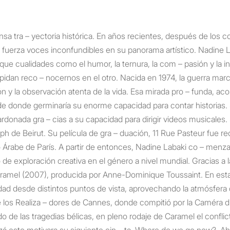
sa tra – yectoria histórica. En años recientes, después de los con
 fuerza voces inconfundibles en su panorama artístico. Nadine La
e cualidades como el humor, la ternura, la com – pasión y la in
impidan reco – nocernos en el otro. Nacida en 1974, la guerra mar
ión y la observación atenta de la vida. Esa mirada pro – funda, ac
 desde donde germinaría su enorme capacidad para contar historias.
rdonada gra – cias a su capacidad para dirigir videos musicales. 
ph de Beirut. Su película de gra – duación, 11 Rue Pasteur fue 
o Árabe de París. A partir de entonces, Nadine Labaki co – menz
de exploración creativa en el género a nivel mundial. Gracias a l
Caramel (2007), producida por Anne-Dominique Toussaint. En esta 
idad desde distintos puntos de vista, aprovechando la atmósfera d
e los Realiza – dores de Cannes, donde compitió por la Caméra d’
e las tragedias bélicas, en pleno rodaje de Caramel el conflicto
 esto motivara su siguiente cin – ta, Where do we go now?. Ahí a