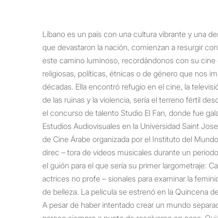
Líbano es un país con una cultura vibrante y una den
que devastaron la nación, comienzan a resurgir con
este camino luminoso, recordándonos con su cine qu
religiosas, políticas, étnicas o de género que nos 
décadas. Ella encontró refugio en el cine, la televis
de las ruinas y la violencia, sería el terreno fértil
el concurso de talento Studio El Fan, donde fue gala
Estudios Audiovisuales en la Universidad Saint Jose
de Cine Árabe organizada por el Instituto del Mund
direc – tora de videos musicales durante un periodo 
el guión para el que sería su primer largometraje: 
actrices no profe – sionales para examinar la femin
de belleza. La película se estrenó en la Quincena d
A pesar de haber intentado crear un mundo separado d
parece siempre a punto de resolverse en caos. Quizá