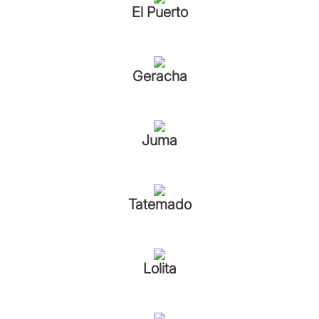
El Puerto
Geracha
Juma
Tatemado
Lolita