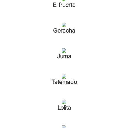
El Puerto
Geracha
Juma
Tatemado
Lolita