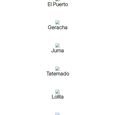
El Puerto
Geracha
Juma
Tatemado
Lolita