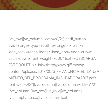
[vc_row][vc_column width=»1/2″][eltdf_button
size=»large» type=»outline» target=»_blank»
icon_pack=»linea-icons» linea_icon=»icon-arrows-
circle-down» font_weight=»200″ text=»DESCARGA
ESTE BOLETÍN» link=»http://www.giff.mx/wp-
content/uploads/2017/05/GIFF_ANUNCIA_EL_LANZA
MIENTO_DEL_PROGRAMA_INCUBADORA2017.pdf»
font_size=»18″][/vc_column][vc_column width=»1/2″]
[/vc_column][/vc_row][vc_row][vc_column]
[vc_empty_space][vc_column_text]